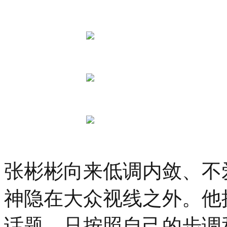
际
青
年
设
计
师
时
装
大
赛
总
决
赛
在
杭
张彬彬向来低调内敛、不
州
上
城
神隐在大众视线之外。他
德
寿
话题，只按照自己的步调
宫