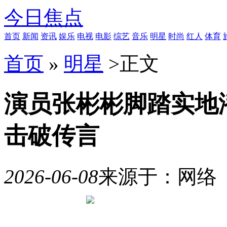
今日焦点
首页
新闻
资讯
娱乐
电视
电影
综艺
音乐
明星
时尚
红人
体育
首页
»
明星
>
正文
演员张彬彬脚踏实地
击破传言
2026-06-08
来源于：网络
10
月
21
日