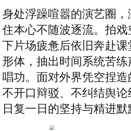
19
时
身处浮躁喧嚣的演艺圈，
30
分，
住本心不随波逐流。拍戏
「势
起
东
下片场疲惫后依旧奔赴课
方
时
形体，抽出时间系统苦练
尚
杭
州」
唱功。面对外界凭空捏造
暨
汉
帛
不开口辩驳、不纠结舆论
奖
第
日复一日的坚持与精进默
31
届
中
国
国