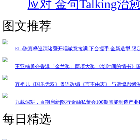
应对 金句Talking治
图文推荐
Ella陈嘉桦巡演诸暨开唱诚意拉满 下台握手 全新造型 
王亚楠勇夺香港「金兰奖」两项大奖 《给时间的情书》
容祖儿《国乐无双》粤语改编《言不由衷》 与遗憾思绪
九载深耕，百期启新|乾行金融私董会100期智能制造产
每日精选