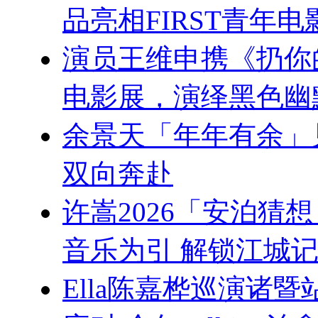
品亮相FIRST青年电
演员王维申携《扔你的
电影展，演绎黑色幽
余景天「年年有余」
双向奔赴
许嵩2026「安泊猜
音乐为引 解锁江城记
Ella陈嘉桦巡演诸