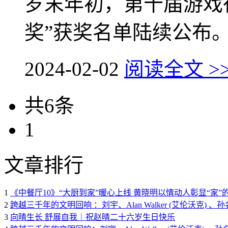
岁末年初，第十届游戏
奖”获奖名单陆续公布。其
2024-02-02
阅读全文 >
共6条
1
文章排行
1
《中餐厅10》“大厨到家”暖心上线 黄晓明以情动人彰显“家”
2
跨越三千年的文明回响 ：刘宇、Alan Walker (艾伦沃克
3
向晴生长 舒展自我｜祝赵晴二十六岁生日快乐