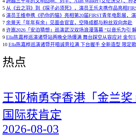
4
跨越三千年的文明回响：刘宇、Alan Walker (艾伦沃克)
5
从《云之羽》到《探子必须死》，演员王乐夫携作品亮相FIR
6
演员王维申携《扔你的猫》亮相第20届FIRST青年电影展，
7
余景天「年年有余」见面会官宣，空降成都与粉丝双向奔赴
8
许嵩2026「安泊猜想」巡演武汉双场浪漫落幕 “以音乐为引 
9
Ella陈嘉桦巡演诸暨站两晚全场爆满 舞台踩空从容应对 金句Tal
10
Ella陈嘉桦巡演诸暨开唱诚意拉满 下台握手 全新造型 限定
热点
王亚楠勇夺香港「金兰奖
国际获肯定
2026-08-03