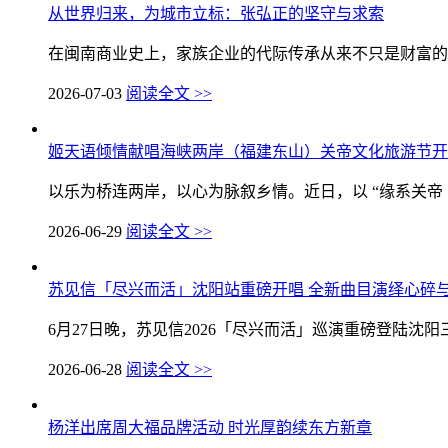
从世界归来，为城市立标：张弘正的坚守与求索
在闽南商业史上，家族企业的代际传承从来不只是财富的交
2026-07-03
阅读全文 >>
姬天语倾情献唱海峡两岸（福建东山）关帝文化旅游节开
以乐为桥连两岸，以心为脉叙乡情。近日，以 “缘系关帝・融
2026-06-29
阅读全文 >>
苏见信「尽兴而活」沈阳站重磅开唱 全新曲目演绎心碎
6月27日晚，苏见信2026「尽兴而活」巡演重磅登陆沈阳
2026-06-28
阅读全文 >>
杨洋出席周大福品牌活动 时光厚韵续东方新章