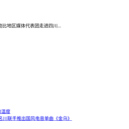
比地区媒体代表团走进四川...
的温度
) 、孙名川联手推出国风电音单曲《金乌》