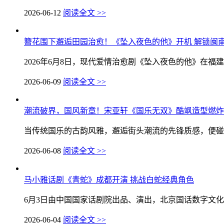
2026-06-12
阅读全文 >>
簪花围下邂逅田园治愈！《坠入夜色的他》开机 解锁闽
2026年6月8日，现代爱情治愈剧《坠入夜色的他》在福建
2026-06-09
阅读全文 >>
潮流破界，国风新章！宋亚轩《国乐无双》酷飒造型燃炸
当传统国乐的古韵风雅，邂逅街头潮流的先锋质感，便碰撞
2026-06-08
阅读全文 >>
马小雅话剧《青蛇》成都开演 挑战白蛇经典角色
6月3日由中国国家话剧院出品、演出，北京国话数字文化科
2026-06-04
阅读全文 >>