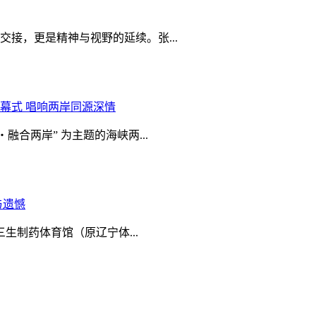
接，更是精神与视野的延续。张...
幕式 唱响两岸同源深情
合两岸” 为主题的海峡两...
与遗憾
三生制药体育馆（原辽宁体...