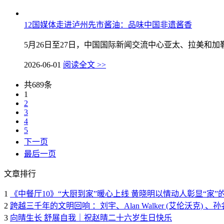
12国媒体走进泸州先市酱油：品味中国非遗酱香
5月26日至27日，中国国际新闻交流中心亚太、拉美和加勒
2026-06-01
阅读全文 >>
共689条
1
2
3
4
5
下一页
最后一页
文章排行
1
《中餐厅10》“大厨到家”暖心上线 黄晓明以情动人彰显“家”
2
跨越三千年的文明回响 ：刘宇、Alan Walker (艾伦沃克
3
向晴生长 舒展自我｜祝赵晴二十六岁生日快乐