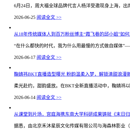
6月24日，周大福全球品牌代言人杨洋受邀现身上海，出席
2026-06-25
阅读全文 >>
从18年传统媒体人到百万粉丝博主“霞飞巷的邱小姐”如何
“在什么都快的时代，我为什么用最慢的方式做自媒体”——
2026-06-17
阅读全文 >>
鞠婧祎BKT直播造型曝光 粉韵温柔入梦，解锁清甜浪漫
柔光赴约，甜韵盛放。在BKT全新直播活动中，鞠婧祎以一
2026-06-14
阅读全文 >>
从课堂到片场，宫庭海携东南大学科研成果铸就《末日归
据悉，由北京禾沐星辰文化传媒有限公司与海森林影业（南