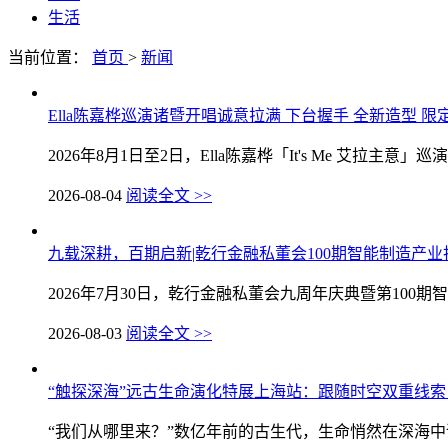
生活
当前位置：
首页
>
新闻
Ella陈嘉桦巡演诸暨开唱诚意拉满 下台握手 全新造型 
2026年8月1日至2日，Ella陈嘉桦「It's Me 艾拉主意」巡演.
2026-08-04
阅读全文 >>
九载深耕，百期启新|乾行金融私董会100期智能制造产
2026年7月30日，乾行金融私董会九周年庆典暨第100期智
2026-08-03
阅读全文 >>
“触探深海”远古生命演化特展上海站：跟随时空双重线
“我们从哪里来？”数亿年前的古生代，生命悄然在深海中诞