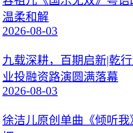
容祖儿《国乐无双》粤语
温柔和解
2026-08-03
九载深耕，百期启新|乾行
业投融资路演圆满落幕
2026-08-03
徐洁儿原创单曲《倾听我