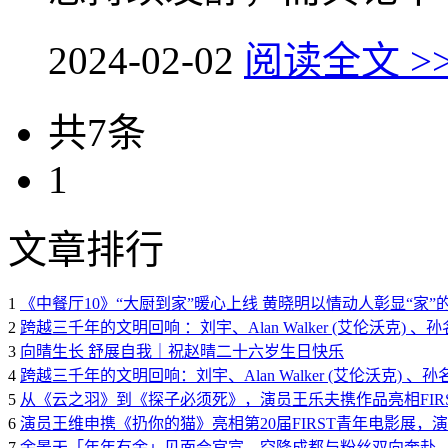
2024-02-02
阅读全文 >
共7条
1
文章排行
1
《中餐厅10》“大厨到家”暖心上线 黄晓明以情动人彰显“家”
2
跨越三千年的文明回响 ：刘宇、Alan Walker (艾伦沃克
3
向晴生长 舒展自我｜祝赵晴二十六岁生日快乐
4
跨越三千年的文明回响：刘宇、Alan Walker (艾伦沃克)
5
从《云之羽》到《探子必须死》，演员王乐夫携作品亮相FIR
6
演员王维申携《扔你的猫》亮相第20届FIRST青年电影展，
7
余景天「年年有余」见面会官宣，空降成都与粉丝双向奔赴