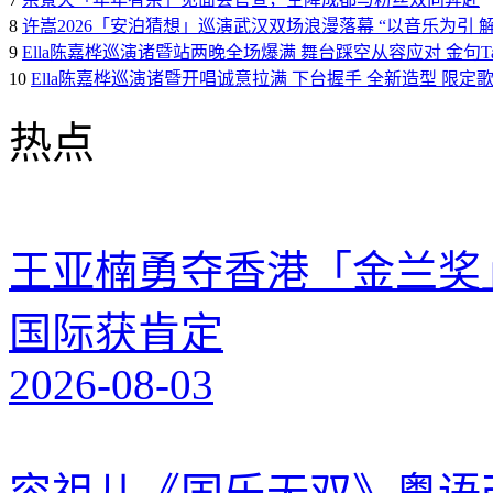
8
许嵩2026「安泊猜想」巡演武汉双场浪漫落幕 “以音乐为引 
9
Ella陈嘉桦巡演诸暨站两晚全场爆满 舞台踩空从容应对 金句Tal
10
Ella陈嘉桦巡演诸暨开唱诚意拉满 下台握手 全新造型 限定
热点
王亚楠勇夺香港「金兰奖
国际获肯定
2026-08-03