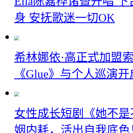
Ella陈嘉桦诸暨开唱
身 安抚歌迷一切OK
希林娜依·高正式加盟
《Glue》与个人巡演
女性成长短剧《她不是
姻内耗，活出自我底色