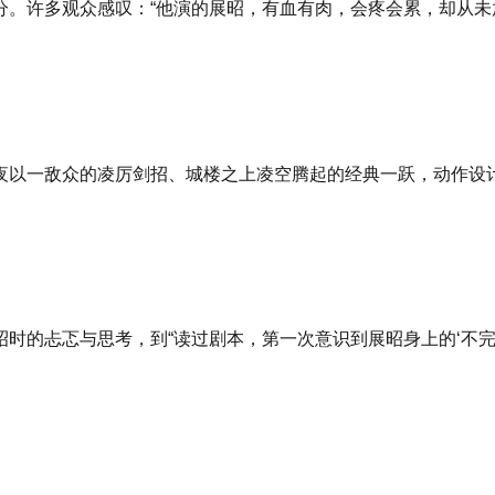
。许多观众感叹：“他演的展昭，有血有肉，会疼会累，却从未
夜以一敌众的凌厉剑招、城楼之上凌空腾起的经典一跃，动作设
时的忐忑与思考，到“读过剧本，第一次意识到展昭身上的‘不完