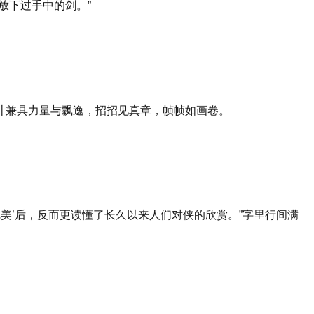
放下过手中的剑。”
计兼具力量与飘逸，招招见真章，帧帧如画卷。
美’后，反而更读懂了长久以来人们对侠的欣赏。”字里行间满