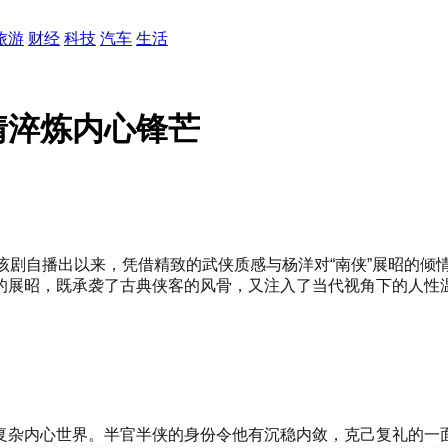
旅游
财经
科技
汽车
生活
情淬炼内心锋芒
剧自播出以来，凭借精致的武侠质感与杨洋对“南侠”展昭的倾情演
的展昭，既承袭了古典侠客的风骨，又注入了当代视角下的人性
复杂内心世界。半官半侠的身份令他有沉稳内敛，克己复礼的一