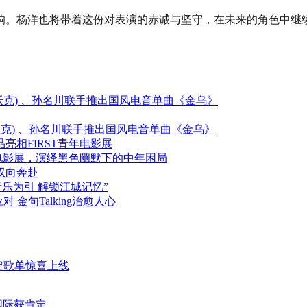
响。杨洋也将带着这份对表演的赤诚与坚守，在未来的角色中继
(艾伦沃克) 、孙名川联手推出国风电音单曲《金乌》
艾伦沃克) 、孙名川联手推出国风电音单曲《金乌》
相FIRST青年电影展
年电影展，演绎黑色幽默下的中年困局
双向奔赴
音乐为引 解锁江城记忆”
 金句Talking治愈人心
限定歌单惊喜上线
国际获肯定