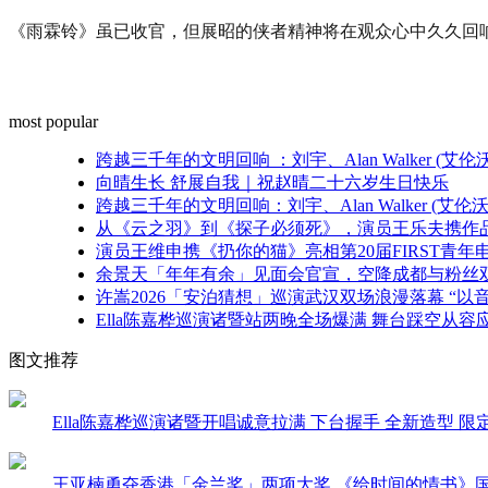
大
赛
《雨霖铃》虽已收官，但展昭的侠者精神将在观众心中久久回
总
决
赛
most popular
在
杭
跨越三千年的文明回响 ：刘宇、Alan Walker 
州
向晴生长 舒展自我｜祝赵晴二十六岁生日快乐
上
跨越三千年的文明回响：刘宇、Alan Walker (
城
从《云之羽》到《探子必须死》，演员王乐夫携作品亮
德
演员王维申携《扔你的猫》亮相第20届FIRST青
寿
余景天「年年有余」见面会官宣，空降成都与粉丝
宫
许嵩2026「安泊猜想」巡演武汉双场浪漫落幕 “以
隆
Ella陈嘉桦巡演诸暨站两晚全场爆满 舞台踩空从容应对
重
举
图文推荐
行。
穿
越
Ella陈嘉桦巡演诸暨开唱诚意拉满 下台握手 全新造型 
千
年
王亚楠勇夺香港「金兰奖」两项大奖 《给时间的情书》