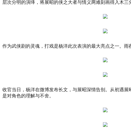
层次分明的演绎，将展昭的侠之大者与情义两难刻画得入木三分
尚
杭
州」
暨
汉
帛
奖
作为武侠剧的灵魂，打戏是杨洋此次表演的最大亮点之一。雨
第
31
届
中
国
国
际
收官当日，杨洋在微博发布长文，与展昭深情告别。从初遇展昭
青
是对角色的理解与不舍。
年
设
计
师
时
装