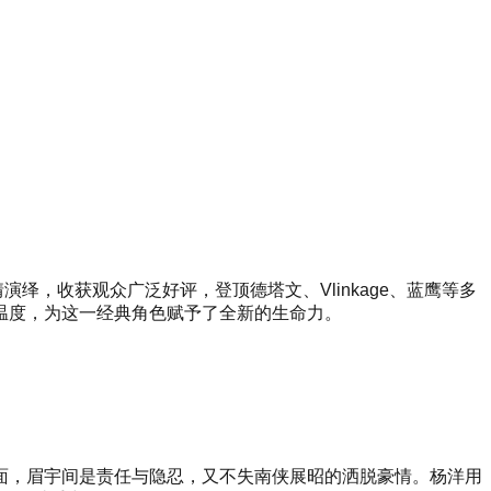
绎，收获观众广泛好评，登顶德塔文、Vlinkage、蓝鹰等多
温度，为这一经典角色赋予了全新的生命力。
面，眉宇间是责任与隐忍，又不失南侠展昭的洒脱豪情。杨洋用