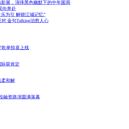
年电影展，演绎黑色幽默下的中年困局
双向奔赴
音乐为引 解锁江城记忆”
 金句Talking治愈人心
限定歌单惊喜上线
国际获肯定
温柔和解
业投融资路演圆满落幕