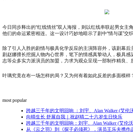
尚
杭
州」
暨
今日同步释出的“红线情丝”双人海报，则以红线串联起男女
汉
他们的命运紧密相连。这一设计巧妙地暗示了剧中“情与谋”交
帛
奖
除了引人入胜的剧情与极具化学反应的主演阵容外，该剧幕后
第
剧赵娜擅长挖掘人物内心世界，笔下的情感真挚动人，极具感
31
届
志等众多实力派演员的加盟，力求为观众呈现一部制作精良、
中
国
叶璃究竟在布一场怎样的局？又为何有着如此反差的多面模样
国
际
青
年
most popular
设
计
跨越三千年的文明回响 ：刘宇、Alan Walker 
师
向晴生长 舒展自我｜祝赵晴二十六岁生日快乐
时
跨越三千年的文明回响：刘宇、Alan Walker (
装
从《云之羽》到《探子必须死》，演员王乐夫携作品亮