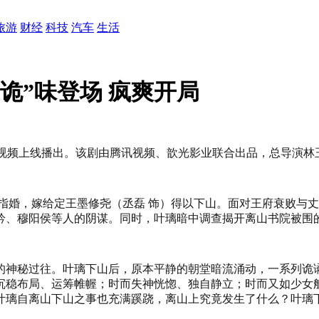
旅游
财经
科技
汽车
生活
“诡”味登场 疯爽开局
讯视频上线播出。该剧由腾讯视频、歆光影业联合出品，总导演林
指婚，嫁给定王墨修尧（丞磊 饰）得以下山。面对王府衰败与
妗、穆阳侯等人的阴谋。同时，叶璃暗中调查揭开离山书院被围
的神秘过往。叶璃下山后，原本平静的朝堂暗流涌动，一系列诡
沉稳布局、运筹帷幄；时而失神恍惚、独自静立；时而又如少女
叶璃自离山下山之事也充满蹊跷，离山上究竟发生了什么？叶璃