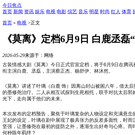
今日焦点
首页
新闻
资讯
娱乐
电视
电影
综艺
音乐
明星
时尚
红人
体育
首页
»
电视
>
正文
《莫离》定档6月9日 白鹿丞磊
2026-05-29
来源于：网络
10
古装情感大剧《莫离》今日正式官宣定档，将于6月9日在腾
月
衔主演白鹿、丞磊，主演蔡正杰、杨舒伊、林沐然。
21
日
19
《莫离》讲述了叶璃（白鹿 饰）因离山封山被困八年，借太后
时
的墨修尧治疗。二人从相互试探到生死相托，联手对抗太后郭
30
光下，走向属于他们的未来。
分，
「势
本次发布的定档预告，聚焦于叶璃复杂的人物设定和充满悬念
起
王妃的设定，叶璃在剧中展现了极具张力的反差多面性，时而
东
坚强，让墨修尧在最初的提防之外，逐渐生出好奇与心疼。而
方
何种陈年羁绊？
时