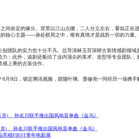
主角之间命定的缘分。背景以江山点缀，二人分立左右，看似正在
织的核心主题——身处棋局之中，唯有真情才是战胜一切的力量
主创团队的实力也十分不凡。总导演林玉芬深耕古装情感剧领域
染力；此外，该剧还集结了业内顶尖的美术、造型等专业团队，
质感上乘的古装佳作。
？6月9日，锁定腾讯视频，跟随叶璃、墨修尧一同经历一场携手
(艾伦沃克) 、孙名川联手推出国风电音单曲《金乌》
艾伦沃克) 、孙名川联手推出国风电音单曲《金乌》
相FIRST青年电影展