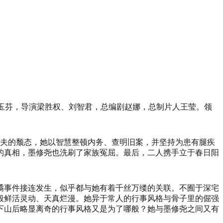
玉芬，导演梁胜权、刘智君，总编剧赵娜，总制片人王莹。领
丈夫的颓态，她以智慧整顿内务、查明旧案，并坚持为患有腿疾
的真相，墨修尧也洗刷了家族冤屈。最后，二人携手立于春日阳
谲事件接连发生，似乎都与她有着千丝万缕的关联。不囿于深宅
般鲜活灵动、天真烂漫。她异于常人的行事风格与骨子里的倔强
下山后略显离奇的行事风格又是为了哪般？她与墨修尧之间又有