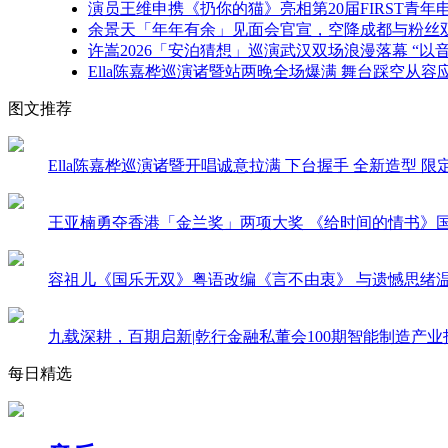
大
演员王维申携《扔你的猫》亮相第20届FIRST青
赛
余景天「年年有余」见面会官宣，空降成都与粉丝
总
许嵩2026「安泊猜想」巡演武汉双场浪漫落幕 “以
决
Ella陈嘉桦巡演诸暨站两晚全场爆满 舞台踩空从容应对
赛
图文推荐
在
杭
州
Ella陈嘉桦巡演诸暨开唱诚意拉满 下台握手 全新造型 
上
城
德
王亚楠勇夺香港「金兰奖」两项大奖 《给时间的情书》
寿
宫
容祖儿《国乐无双》粤语改编《言不由衷》 与遗憾思绪
隆
重
举
九载深耕，百期启新|乾行金融私董会100期智能制造产
行。
穿
每日精选
越
千
年