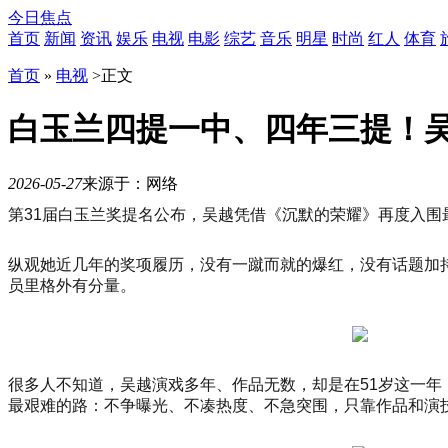
今日焦点
首页
新闻
资讯
娱乐
电视
电影
综艺
音乐
明星
时尚
红人
体育
首页
»
电视
>
正文
白玉兰四提一中、四年三提！
2026-05-27
来源于：网络
10
第31届白玉兰奖提名公布，吴越凭借《沉默的荣耀》再度入围
月
21
日
纵观她近几年的奖项履历，没有一蹴而就的爆红，没有话题加
19
员里格外有分量。
时
30
分，
「势
起
很多人不知道，吴越演戏多年、作品无数，却是在51岁这一
东
最艰难的路：不争曝光、不凑热度、不急突围，只靠作品和演
方
时