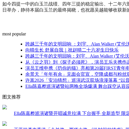
如今四提一中的白玉兰战绩、四年三提的稳定输出、十二年六部
日举办，静待本届白玉兰的最终揭晓，也祝愿吴越能够收获新
most popular
跨越三千年的文明回响 ：刘宇、Alan Walker 
向晴生长 舒展自我｜祝赵晴二十六岁生日快乐
跨越三千年的文明回响：刘宇、Alan Walker (
从《云之羽》到《探子必须死》，演员王乐夫携作品亮
演员王维申携《扔你的猫》亮相第20届FIRST青
余景天「年年有余」见面会官宣，空降成都与粉丝
许嵩2026「安泊猜想」巡演武汉双场浪漫落幕 “以
Ella陈嘉桦巡演诸暨站两晚全场爆满 舞台踩空从容应对
图文推荐
Ella陈嘉桦巡演诸暨开唱诚意拉满 下台握手 全新造型 