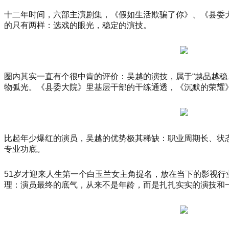
大
赛
十二年时间，六部主演剧集，《假如生活欺骗了你》、《县委
总
的只有两样：选戏的眼光，稳定的演技。
决
赛
在
杭
圈内其实一直有个很中肯的评价：吴越的演技，属于“越品越
州
物弧光。《县委大院》里基层干部的干练通透，《沉默的荣耀
上
城
德
寿
宫
比起年少爆红的演员，吴越的优势极其稀缺：职业周期长、状
隆
专业功底。
重
举
51岁才迎来人生第一个白玉兰女主角提名，放在当下的影视行
行。
理：演员最终的底气，从来不是年龄，而是扎扎实实的演技和
穿
越
千
年