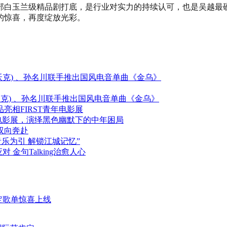
白玉兰级精品剧打底，是行业对实力的持续认可，也是吴越最硬
的惊喜，再度绽放光彩。
(艾伦沃克) 、孙名川联手推出国风电音单曲《金乌》
艾伦沃克) 、孙名川联手推出国风电音单曲《金乌》
相FIRST青年电影展
年电影展，演绎黑色幽默下的中年困局
双向奔赴
音乐为引 解锁江城记忆”
 金句Talking治愈人心
限定歌单惊喜上线