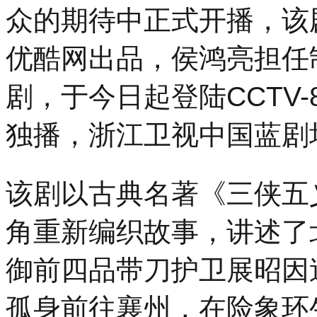
分，
众的期待中正式开播，该
「势
起
优酷网出品，侯鸿亮担任
东
方
时
剧，于今日起登陆CCTV-
尚
杭
独播，浙江卫视中国蓝剧
州」
暨
汉
帛
该剧以古典名著《三侠五
奖
第
31
角重新编织故事，讲述了
届
中
国
御前四品带刀护卫展昭因
国
际
孤身前往襄州，在险象环
青
年