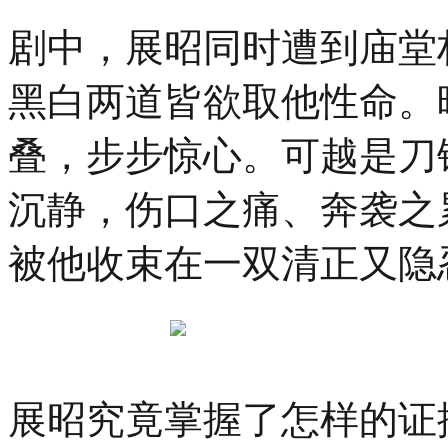
行。
穿
剧中，展昭同时遭到庙堂
越
千
黑白两道皆欲取他性命。
年
叠，步步惊心。可越是刀
沉静，伤口之痛、奔袭之
被他收束在一双清正又隐
展昭究竟掌握了怎样的证