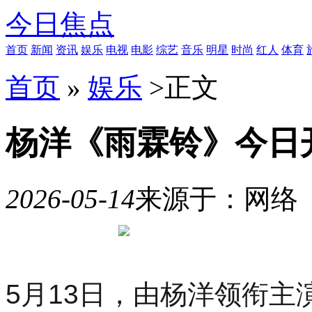
今日焦点
首页
新闻
资讯
娱乐
电视
电影
综艺
音乐
明星
时尚
红人
体育
首页
»
娱乐
>
正文
杨洋《雨霖铃》今日开
2026-05-14
来源于：网络
10
月
21
日
19
5月13日，由杨洋领衔
时
30