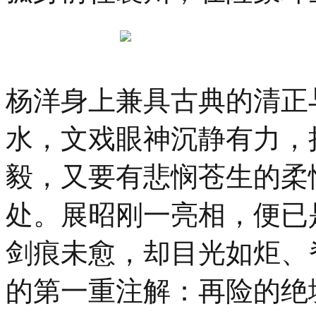
设
计
师
时
装
大
杨洋身上兼具古典的清正
赛
总
水，文戏眼神沉静有力，
决
赛
在
毅，又要有悲悯苍生的柔
杭
州
处。展昭刚一亮相，便已
上
城
德
剑痕未愈，却目光如炬、
寿
宫
隆
的第一重注解：再险的绝
重
举