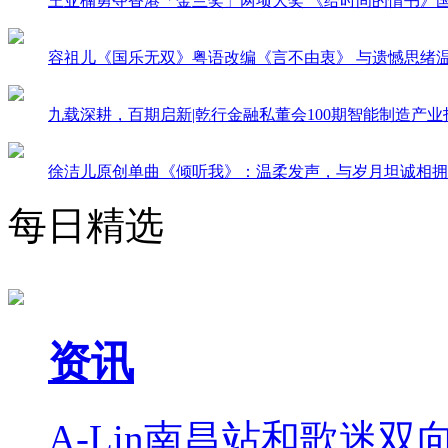
王亚楠勇夺香港「金兰奖」两项大奖 《给时间的情书》
容祖儿《国乐无双》粤语改编《言不由衷》 与遗憾思绪
九载深耕，百期启新|乾行金融私董会100期智能制造产
徐洁儿原创单曲《倾听我》：温柔发声，与岁月坦诚相拥
每日精选
资讯
A-Lin南昌站和歌迷