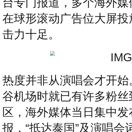
台专门报道，多个海外媒
隆
重
在球形滚动广告位大屏投
举
行。
穿
击力十足。
越
千
年
热度并非从演唱会才开始
谷机场时就已有许多粉丝
区，海外媒体当日集中发
报，“抵达泰国”及演唱