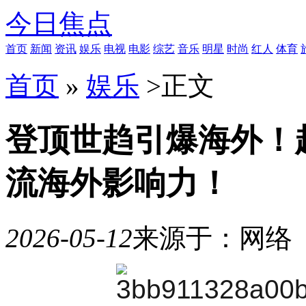
今日焦点
首页
新闻
资讯
娱乐
电视
电影
综艺
音乐
明星
时尚
红人
体育
首页
»
娱乐
>
正文
登顶世趋引爆海外！
流海外影响力！
2026-05-12
来源于：网络
10
月
21
日