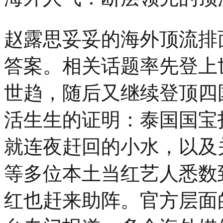
际
青
年
赵露思妥妥的海外顶流排
设
计
答案。相关话题率先登上
师
时
装
世趋，随后又继续登顶四
大
赛
活生生的证明：泰国国宝
总
决
赛
就连夜赶回的小水，以及关钟鹏
在
杭
州
等多位本土当红艺人悉数
上
城
红也赶来助阵。官方层面
德
寿
宫