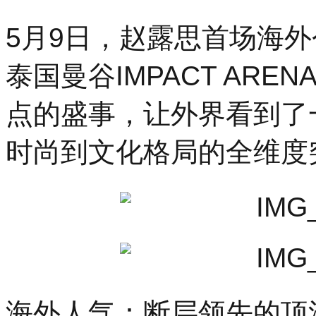
19
时
5月9日，赵露思首场海外个人演
30
分，
「势
泰国曼谷IMPACT AR
起
东
点的盛事，让外界看到了
方
时
尚
时尚到文化格局的全维度
杭
州」
暨
汉
帛
奖
第
31
届
中
国
海外人气：断层领先的顶
国