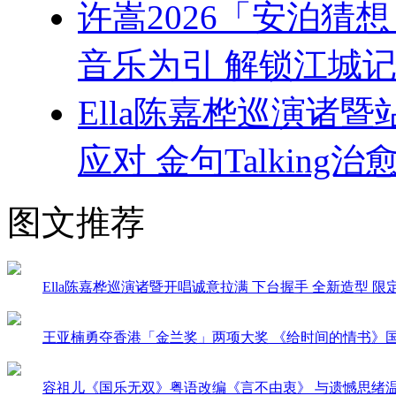
许嵩2026「安泊猜
音乐为引 解锁江城记
Ella陈嘉桦巡演诸
应对 金句Talking治
图文推荐
Ella陈嘉桦巡演诸暨开唱诚意拉满 下台握手 全新造型 
王亚楠勇夺香港「金兰奖」两项大奖 《给时间的情书》
容祖儿《国乐无双》粤语改编《言不由衷》 与遗憾思绪